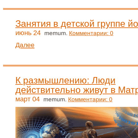
Занятия в детской группе йо
июнь 24
memum.
Комментарии: 0
Далее
К размышлению: Люди
действительно живут в Мат
март 04
memum.
Комментарии: 0