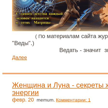
о материалам сайта жу
( П
"Веды".)
Ведать - значит зна
Далее
Женщина и Луна - секреты 
энергии
февр. 20
memum.
Комментарии: 1